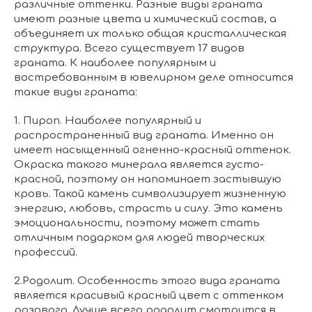
различные оттенки. Разные виды граната
имеют разные цвета и химический состав, а
объединяет их только общая кристаллическая
структура. Всего существует 17 видов
граната. К наиболее популярным и
востребованным в ювелирном деле относится
такие виды граната:
1. Пироп. Наиболее популярный и
распространенный вид граната. Именно он
имеет насыщенный огненно-красный оттенок.
Окраска такого минерала является густо-
красной, поэтому он напоминает застывшую
кровь. Такой камень символизирует жизненную
энергию, любовь, страсть и силу. Это камень
эмоциональности, поэтому может стать
отличным подарком для людей творческих
профессий.
2.Родолит. Особенность этого вида граната
является красивый красный цвет с оттенком
розового. Лучше всего родолит смотрится в