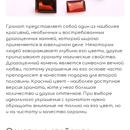
ГЛАВНАЯ
ДРАГОЦЕННЫЕ КАМНИ
УКРАШЕН
 НАЛИЧИИ
БЛОГ
КОЛЛЕКЦИИ
В НАЛИЧИИ
Заказа
Гранат представляет собой один из наиболее
красивый, необычных и востребованных
драгоценных камней, который широко
применяется в ювелирном деле. Некоторых
людей завораживает глубина его цвета, другие
приписывают гранату магические свойства.
Драгоценный камень является символом вечной
любви, поэтому украшения на его основе часто
преподносят в качестве подарка для второй
половины. Красный цвет – наиболее доступная
версия граната, хотя у него большое
количество и других оттенков. При выборе
идеального украшения с гранатом нужно
обращать внимание не только на его цвет, но
и на чистоту и качество огранки.