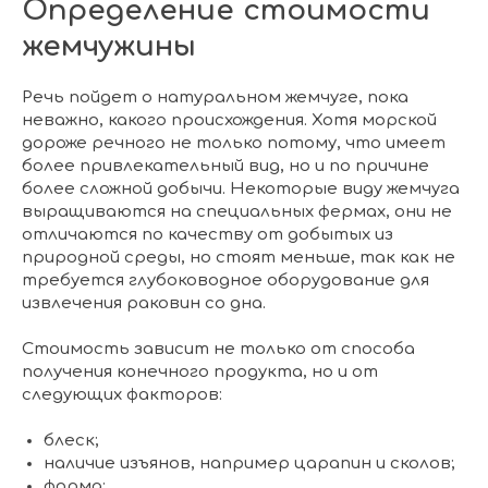
Определение стоимости
ГЛАВНАЯ
ДРАГОЦЕННЫЕ КАМНИ
УКРАШЕН
жемчужины
 НАЛИЧИИ
БЛОГ
КОЛЛЕКЦИИ
В НАЛИЧИИ
Заказа
Речь пойдет о натуральном жемчуге, пока
неважно, какого происхождения. Хотя морской
дороже речного не только потому, что имеет
более привлекательный вид, но и по причине
более сложной добычи. Некоторые виду жемчуга
выращиваются на специальных фермах, они не
отличаются по качеству от добытых из
природной среды, но стоят меньше, так как не
требуется глубоководное оборудование для
извлечения раковин со дна.
Стоимость зависит не только от способа
получения конечного продукта, но и от
следующих факторов:
блеск;
наличие изъянов, например царапин и сколов;
форма;