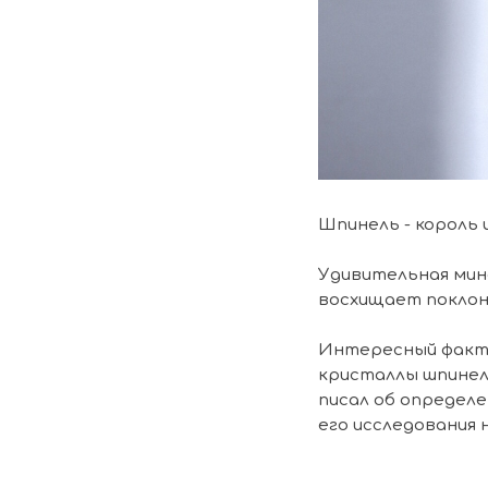
Шпинель - король
Удивительная мин
восхищает поклон
Интересный факт 
кристаллы шпинели 
писал об определе
его исследования 