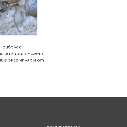
 Наиболее
на за карат может
ные экземпляры от