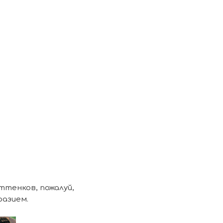
тенков, пожалуй,
разием.