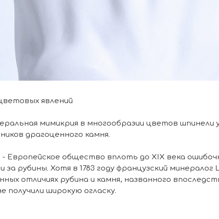
 цветовых явлений
еральная мимикрия в многообразии цветов шпинели 
ников драгоценного камня.
- Европейское общество вплоть до XIX века ошибоч
за рубины. Хотя в 1783 году французский минералог Lo
нных отличиях рубина и камня, названного впоследст
не получили широкую огласку.