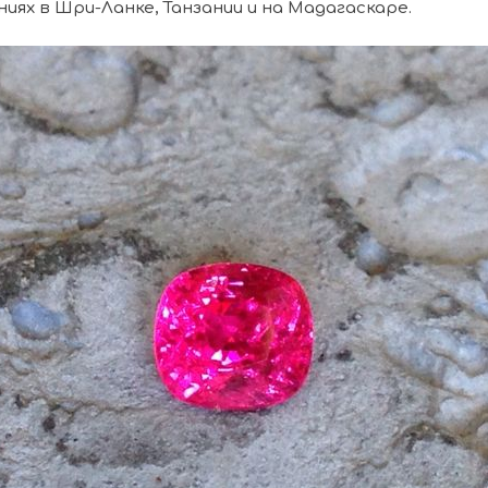
иях в Шри-Ланке, Танзании и на Мадагаскаре.