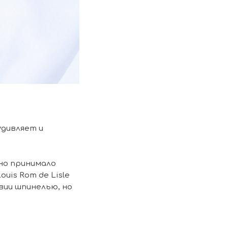
удивляет и
но принимало
uis Rom de Lisle
вии шпинелью, но