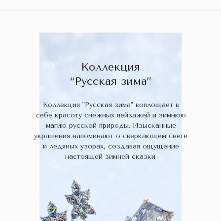
ГЛАВНАЯ
ДРАГОЦЕННЫЕ КАМНИ
УКРАШЕН
 НАЛИЧИИ
БЛОГ
КОЛЛЕКЦИИ
В НАЛИЧИИ
Заказа
Коллекция
“Русская зима”
Коллекция "Русская зима" воплощает в
себе красоту снежных пейзажей и зимнюю
магию русской природы. Изысканные
украшения напоминают о сверкающем снеге
и ледяных узорах, создавая ощущение
настоящей зимней сказки.