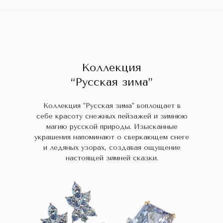
ГЛАВНАЯ
ДРАГОЦЕННЫЕ КАМНИ
УКРАШЕН
 НАЛИЧИИ
БЛОГ
КОЛЛЕКЦИИ
В НАЛИЧИИ
Заказа
Коллекция
“Русская зима”
Коллекция "Русская зима" воплощает в
себе красоту снежных пейзажей и зимнюю
магию русской природы. Изысканные
украшения напоминают о сверкающем снеге
и ледяных узорах, создавая ощущение
настоящей зимней сказки.