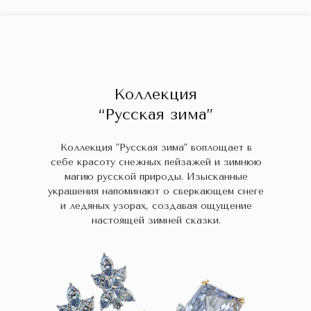
ГЛАВНАЯ
ДРАГОЦЕННЫЕ КАМНИ
УКРАШЕН
 НАЛИЧИИ
БЛОГ
КОЛЛЕКЦИИ
В НАЛИЧИИ
Заказа
Коллекция
“Русская зима”
Коллекция "Русская зима" воплощает в
себе красоту снежных пейзажей и зимнюю
магию русской природы. Изысканные
украшения напоминают о сверкающем снеге
и ледяных узорах, создавая ощущение
настоящей зимней сказки.