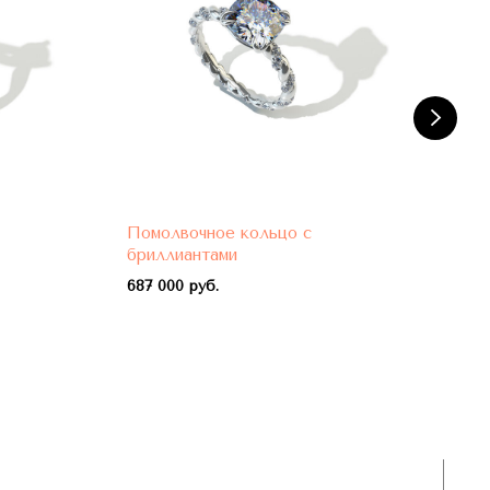
Помолвочное кольцо с
Пом
бриллиантами
бри
687 000 руб.
788 