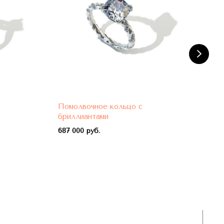
Помолвочное кольцо с
Пом
бриллиантами
бри
687 000 руб.
788 