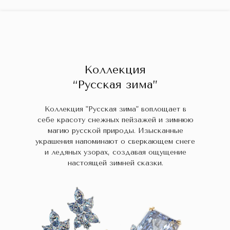
ГЛАВНАЯ
ДРАГОЦЕННЫЕ КАМНИ
УКРАШЕН
 НАЛИЧИИ
БЛОГ
КОЛЛЕКЦИИ
В НАЛИЧИИ
Заказа
Коллекция
“Русская зима”
Коллекция "Русская зима" воплощает в
себе красоту снежных пейзажей и зимнюю
магию русской природы. Изысканные
украшения напоминают о сверкающем снеге
и ледяных узорах, создавая ощущение
настоящей зимней сказки.