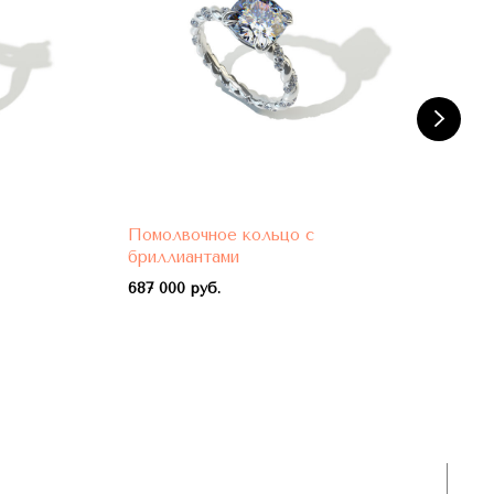
Помолвочное кольцо с
Пом
бриллиантами
бри
687 000 руб.
788 