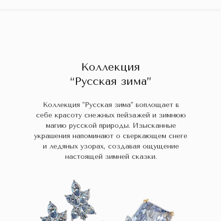
ГЛАВНАЯ
ДРАГОЦЕННЫЕ КАМНИ
УКРАШЕН
 НАЛИЧИИ
БЛОГ
КОЛЛЕКЦИИ
В НАЛИЧИИ
Заказа
Коллекция
“Русская зима”
Коллекция "Русская зима" воплощает в
себе красоту снежных пейзажей и зимнюю
магию русской природы. Изысканные
украшения напоминают о сверкающем снеге
и ледяных узорах, создавая ощущение
настоящей зимней сказки.