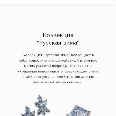
ГЛАВНАЯ
ДРАГОЦЕННЫЕ КАМНИ
УКРАШЕН
 НАЛИЧИИ
БЛОГ
КОЛЛЕКЦИИ
В НАЛИЧИИ
Заказа
Коллекция
“Русская зима”
Коллекция "Русская зима" воплощает в
себе красоту снежных пейзажей и зимнюю
магию русской природы. Изысканные
украшения напоминают о сверкающем снеге
и ледяных узорах, создавая ощущение
настоящей зимней сказки.