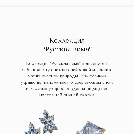
ГЛАВНАЯ
ДРАГОЦЕННЫЕ КАМНИ
УКРАШЕН
 НАЛИЧИИ
БЛОГ
КОЛЛЕКЦИИ
В НАЛИЧИИ
Заказа
Коллекция
“Русская зима”
Коллекция "Русская зима" воплощает в
себе красоту снежных пейзажей и зимнюю
магию русской природы. Изысканные
украшения напоминают о сверкающем снеге
и ледяных узорах, создавая ощущение
настоящей зимней сказки.