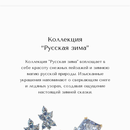
ГЛАВНАЯ
ДРАГОЦЕННЫЕ КАМНИ
УКРАШЕН
 НАЛИЧИИ
БЛОГ
КОЛЛЕКЦИИ
В НАЛИЧИИ
Заказа
Коллекция
“Русская зима”
Коллекция "Русская зима" воплощает в
себе красоту снежных пейзажей и зимнюю
магию русской природы. Изысканные
украшения напоминают о сверкающем снеге
и ледяных узорах, создавая ощущение
настоящей зимней сказки.