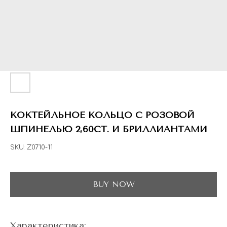
ГЛАВНАЯ
ДРАГОЦЕННЫЕ КАМНИ
УКРАШЕН
 НАЛИЧИИ
БЛОГ
КОЛЛЕКЦИИ
В НАЛИЧИИ
Заказа
КОКТЕЙЛЬНОЕ КОЛЬЦО С РОЗОВОЙ
ШПИНЕЛЬЮ 2,60CT. И БРИЛЛИАНТАМИ
SKU:
Z0710-11
BUY NOW
Характеристика: