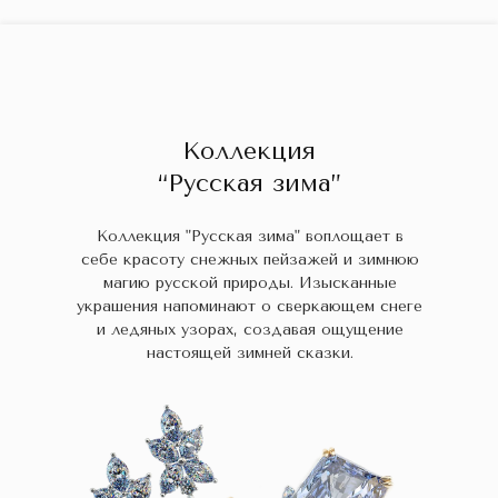
ГЛАВНАЯ
ДРАГОЦЕННЫЕ КАМНИ
УКРАШЕН
 НАЛИЧИИ
БЛОГ
КОЛЛЕКЦИИ
В НАЛИЧИИ
Заказа
Коллекция
“Русская зима”
Коллекция "Русская зима" воплощает в
себе красоту снежных пейзажей и зимнюю
магию русской природы. Изысканные
украшения напоминают о сверкающем снеге
и ледяных узорах, создавая ощущение
настоящей зимней сказки.