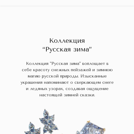
ГЛАВНАЯ
ДРАГОЦЕННЫЕ КАМНИ
УКРАШЕН
 НАЛИЧИИ
БЛОГ
КОЛЛЕКЦИИ
В НАЛИЧИИ
Заказа
Коллекция
“Русская зима”
Коллекция "Русская зима" воплощает в
себе красоту снежных пейзажей и зимнюю
магию русской природы. Изысканные
украшения напоминают о сверкающем снеге
и ледяных узорах, создавая ощущение
настоящей зимней сказки.