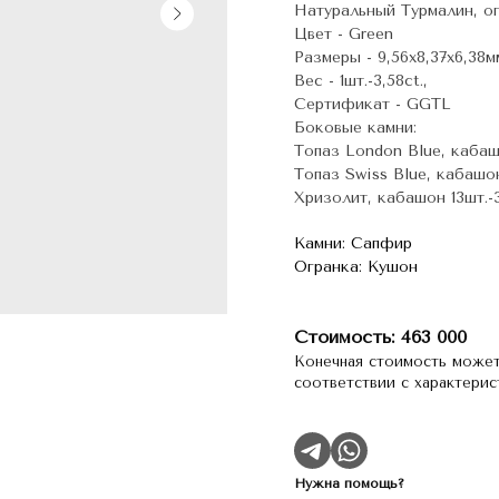
Натуральный Турмалин, огр
Цвет - Green
Размеры - 9,56х8,37х6,38мм
Вес - 1шт.-3,58ct.,
Сертификат - GGTL
Боковые камни:
Топаз London Blue, кабашо
Топаз Swiss Blue, кабашон
Хризолит, кабашон 13шт.-3
Камни: Сапфир
Огранка: Кушон
Стоимость: 463 000
Конечная стоимость может
соответствии с характери
Нужна помощь?