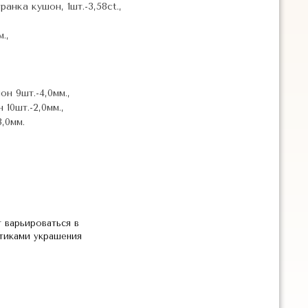
анка кушон, 1шт.-3,58ct.,
.,
н 9шт.-4,0мм.,
 10шт.-2,0мм.,
,0мм.
 варьироваться в
стиками украшения