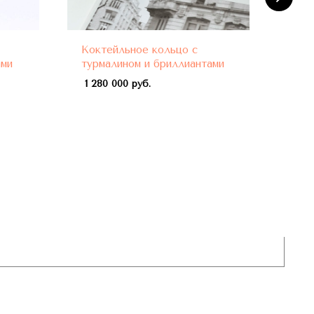
Коктейльное кольцо с
Кок
ами
турмалином и бриллиантами
бел
про
1 280 000 руб.
нео
жел
940 