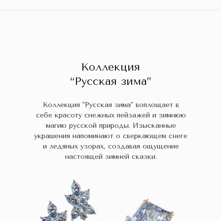
ГЛАВНАЯ
ДРАГОЦЕННЫЕ КАМНИ
УКРАШЕН
 НАЛИЧИИ
БЛОГ
КОЛЛЕКЦИИ
В НАЛИЧИИ
Заказа
Коллекция
“Русская зима”
Коллекция "Русская зима" воплощает в
себе красоту снежных пейзажей и зимнюю
магию русской природы. Изысканные
украшения напоминают о сверкающем снеге
и ледяных узорах, создавая ощущение
настоящей зимней сказки.