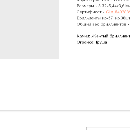
Размеры - 8,32х5,44х3,61мм
Сертификат -
GIA 6402885
Бриллианты кр-57, кр.38шт.
Общий вес бриллиантов - 
Камни: Желтый бриллиан
Огранка: Груша