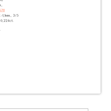
.,
711
-1,1мм., 3/5
0,224ct.
т