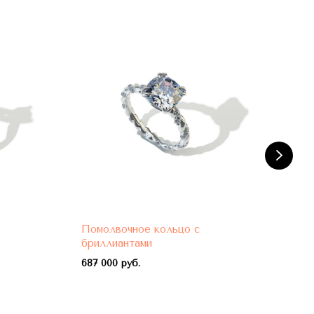
Помолвочное кольцо с
Пом
бриллиантами
бри
687 000 руб.
788 