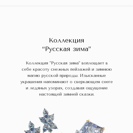
ГЛАВНАЯ
ДРАГОЦЕННЫЕ КАМНИ
УКРАШЕН
 НАЛИЧИИ
БЛОГ
КОЛЛЕКЦИИ
В НАЛИЧИИ
Заказа
Коллекция
“Русская зима”
Коллекция "Русская зима" воплощает в
себе красоту снежных пейзажей и зимнюю
магию русской природы. Изысканные
украшения напоминают о сверкающем снеге
и ледяных узорах, создавая ощущение
настоящей зимней сказки.