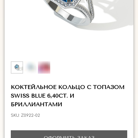
ГЛАВНАЯ
ДРАГОЦЕННЫЕ КАМНИ
УКРАШЕН
 НАЛИЧИИ
БЛОГ
КОЛЛЕКЦИИ
В НАЛИЧИИ
Заказа
КОКТЕЙЛЬНОЕ КОЛЬЦО С ТОПАЗОМ
SWISS BLUE 6,40CT. И
БРИЛЛИАНТАМИ
SKU:
Z0922-02
ОФОРМИТЬ ЗАКАЗ