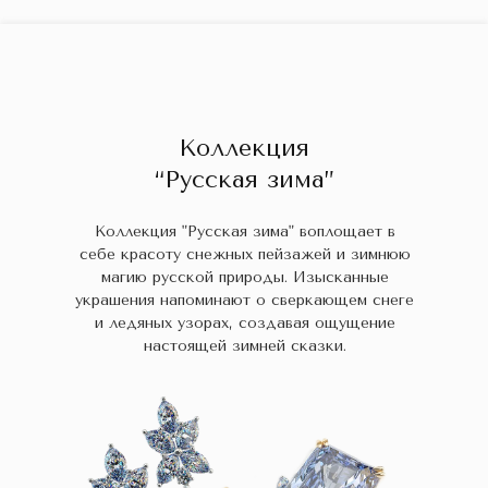
ГЛАВНАЯ
ДРАГОЦЕННЫЕ КАМНИ
УКРАШЕН
 НАЛИЧИИ
БЛОГ
КОЛЛЕКЦИИ
В НАЛИЧИИ
Заказа
Коллекция
“Русская зима”
Коллекция "Русская зима" воплощает в
себе красоту снежных пейзажей и зимнюю
магию русской природы. Изысканные
украшения напоминают о сверкающем снеге
и ледяных узорах, создавая ощущение
настоящей зимней сказки.