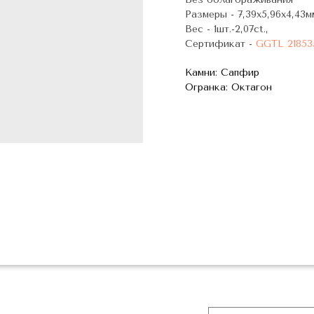
Размеры - 7,39x5,96x4,43мм
Вес - 1шт.-2,07ct.,
Сертификат -
GGTL 21853
Камни: Сапфир
Огранка: Октагон