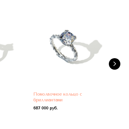
Помолвочное кольцо с
Пом
бриллиантами
бри
687 000 руб.
788 