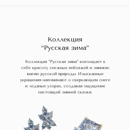
ГЛАВНАЯ
ДРАГОЦЕННЫЕ КАМНИ
УКРАШЕН
 НАЛИЧИИ
БЛОГ
КОЛЛЕКЦИИ
В НАЛИЧИИ
Заказа
Коллекция
“Русская зима”
Коллекция "Русская зима" воплощает в
себе красоту снежных пейзажей и зимнюю
магию русской природы. Изысканные
украшения напоминают о сверкающем снеге
и ледяных узорах, создавая ощущение
настоящей зимней сказки.