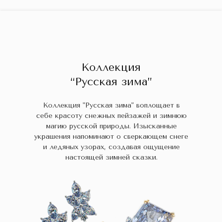
ГЛАВНАЯ
ДРАГОЦЕННЫЕ КАМНИ
УКРАШЕН
 НАЛИЧИИ
БЛОГ
КОЛЛЕКЦИИ
В НАЛИЧИИ
Заказа
Коллекция
“Русская зима”
Коллекция "Русская зима" воплощает в
себе красоту снежных пейзажей и зимнюю
магию русской природы. Изысканные
украшения напоминают о сверкающем снеге
и ледяных узорах, создавая ощущение
настоящей зимней сказки.