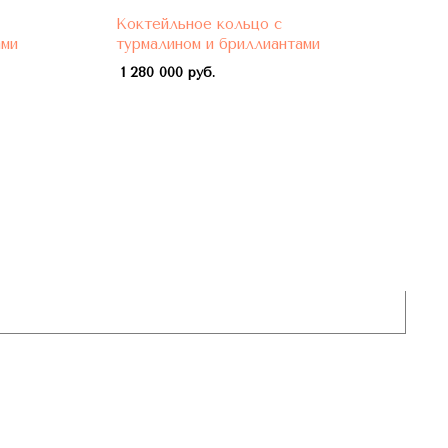
Коктейльное кольцо с
Кок
ами
турмалином и бриллиантами
бел
про
1 280 000 руб.
нео
жел
940 