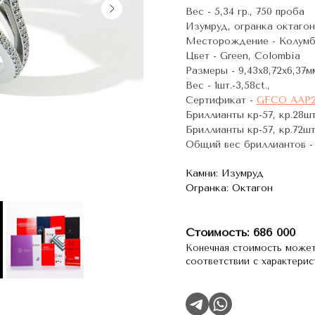
Вес - 5,34 гр., 750 проба
Изумруд, огранка октагон, 
Месторождение - Колумб
Цвет - Green, Colombia
Размеры - 9,43х8,72х6,37мм
Вес - 1шт.-3,58ct.,
Сертификат -
GFCO AAP2
Бриллианты кр-57, кр.28шт.
Бриллианты кр-57, кр.72шт.
Общий вес бриллиантов - 0
Камни: Изумруд
Огранка: Октагон
Стоимость: 686 000
Конечная стоимость может
соответствии с характери