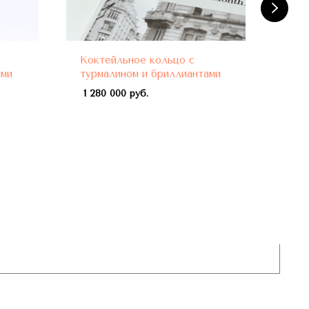
Коктейльное кольцо с
Кок
ами
турмалином и бриллиантами
бел
про
1 280 000 руб.
нео
жел
940 