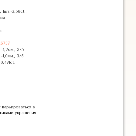
1шт.-3,58ct.,
ия
.,
6737
-1,2мм., 3/5
-1,0мм., 3/5
,471ct.
 варьироваться в
стиками украшения