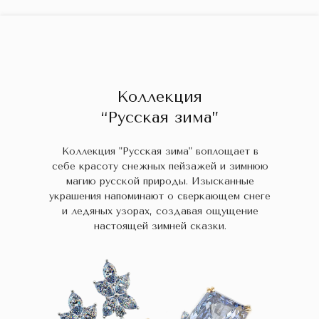
ГЛАВНАЯ
ДРАГОЦЕННЫЕ КАМНИ
УКРАШЕН
 НАЛИЧИИ
БЛОГ
КОЛЛЕКЦИИ
В НАЛИЧИИ
Заказа
Коллекция
“Русская зима”
Коллекция "Русская зима" воплощает в
себе красоту снежных пейзажей и зимнюю
магию русской природы. Изысканные
украшения напоминают о сверкающем снеге
и ледяных узорах, создавая ощущение
настоящей зимней сказки.