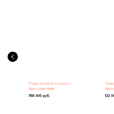
Помолвочное кольцо с
Помо
бриллиантами
брил
788 000 руб.
122 0