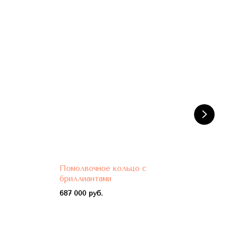
Помолвочное кольцо с
Пом
бриллиантами
бри
687 000 руб.
788 