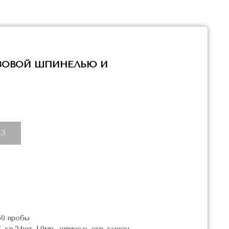
ОЗОВОЙ ШПИНЕЛЬЮ И
З
50 пробы
 кр.24шт.-1,0мм., шпинель огр. кушон