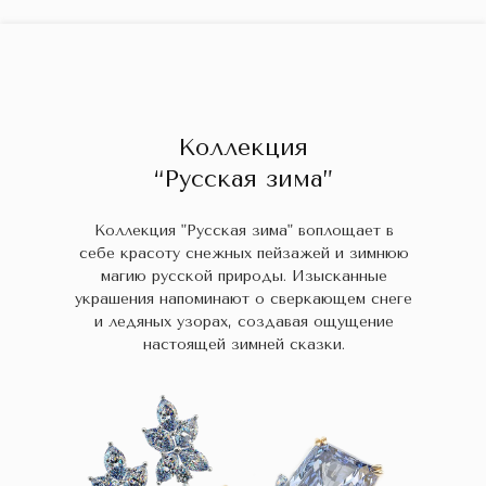
ГЛАВНАЯ
ДРАГОЦЕННЫЕ КАМНИ
УКРАШЕН
 НАЛИЧИИ
БЛОГ
КОЛЛЕКЦИИ
В НАЛИЧИИ
Заказа
Коллекция
“Русская зима”
Коллекция "Русская зима" воплощает в
себе красоту снежных пейзажей и зимнюю
магию русской природы. Изысканные
украшения напоминают о сверкающем снеге
и ледяных узорах, создавая ощущение
настоящей зимней сказки.