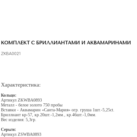
Коллекция "Русская зима" воплощает в
себе красоту снежных пейзажей и зимнюю
магию русской природы. Изысканные
украшения напоминают о сверкающем снеге
и ледяных узорах, создавая ощущение
настоящей зимней сказки.
КОМПЛЕКТ С БРИЛЛИАНТАМИ И АКВАМАРИНАМИ
ZKBA0021
Характеристика:
Кольцо:
Артикул ZKWBA0893
Металл - белое золото 750 пробы
Вставки - Аквамарин «Санта-Мария» огр. груша 1шт.-5,25ct.
Бриллиант кр-57, кр.20шт.-1,2мм., кр.46шт.-1,0мм.
Вес изделия: 5,3гр.
Серьги:
Артикул ZSWBA0893