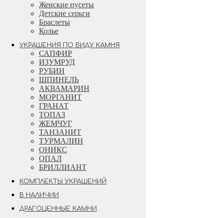
Женские пусеты
УКРАШЕНИЕ ПО
Детские серьги
ВАШЕМУ ДИЗАЙНУ
Браслеты
Колье
Создайте для себя новое
УКРАШЕНИЯ ПО ВИДУ КАМНЯ
определение роскоши. Станьте
САПФИР
соавтором своего украшения.
ИЗУМРУД
РУБИН
ШПИНЕЛЬ
Индивидуальный заказ
АКВАМАРИН
МОРГАНИТ
ГРАНАТ
ТОПАЗ
ЖЕМЧУГ
ТАНЗАНИТ
ТУРМАЛИН
ОНИКС
ОПАЛ
БРИЛЛИАНТ
КОМПЛЕКТЫ УКРАШЕНИЙ
В НАЛИЧИИ
ДРАГОЦЕННЫЕ КАМНИ