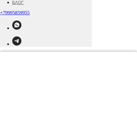
БЛОГ
+79995859955
Коллекция
“Русская зима”