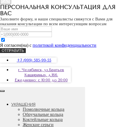
КОЛЬЕ
ПО ВИДУ КАМНЯ
ПЕРСОНАЛЬНАЯ КОНСУЛЬТАЦИЯ ДЛЯ
САПФИР
ВАС
ИЗУМРУД
Заполните форму, и наши специалисты свяжутся с Вами для
ШПИНЕЛЬ
оказания консультации по всем интересующим вопросам
РУБИН
АКВАМАРИН
МОРГАНИТ
ГРАНАТ
Я согласен(на) с
политикой конфиденциальности
БРИЛЛИАНТ
ТОПАЗ
ОТПРАВИТЬ
ЖЕМЧУГ
ТУРМАЛИН
+7 (999) 585-99-55
ТАНЗАНИТ
ОНИКС
г. Челябинск, ул.Братьев
ОПАЛ
Кашириных, д.166.
Ежедневно: с 10:00 до 20:00
УКРАШЕНИЯ
Помолвочные кольца
Обручальные кольца
Коктейльные кольца
Женские серьги