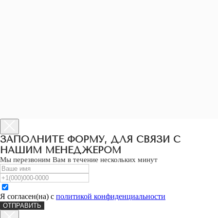
ПОМОЛВОЧНЫЕ
ЗАПОЛНИТЕ ФОРМУ, ДЛЯ СВЯЗИ С
КОЛЬЦА
НАШИМ МЕНЕДЖЕРОМ
ОБРУЧАЛЬНЫЕ
Мы перезвоним Вам в течение нескольких минут
КОЛЬЦА
ЖЕНСКИЕ СЕРЬГИ
КОКТЕЙЛЬНЫЕ КОЛЬЦА
ЖЕНСКИЕ
ПУСЕТЫ
Я согласен(на) с
политикой конфиденциальности
ДЕТСКИЕ СЕРЬГИ
ОТПРАВИТЬ
БРАСЛЕТЫ