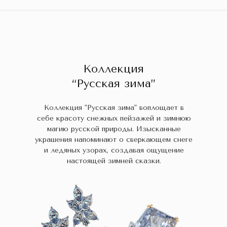
ГЛАВНАЯ
ДРАГОЦЕННЫЕ КАМНИ
УКРАШЕН
 НАЛИЧИИ
БЛОГ
КОЛЛЕКЦИИ
В НАЛИЧИИ
Заказа
Коллекция
“Русская зима”
Коллекция "Русская зима" воплощает в
себе красоту снежных пейзажей и зимнюю
магию русской природы. Изысканные
украшения напоминают о сверкающем снеге
и ледяных узорах, создавая ощущение
настоящей зимней сказки.