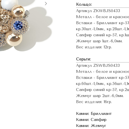
Кольцо:
Артикул ZKWBJS0433
Металл - белое и красно
Вставки - Бриллиант кр-57, 
кр.30шт.-1,0мм., кр.28шт.-1,1
Сапфир синий кр-57, кр.1шт.
Жемчуг шар 1шт.-6,0мм.
Вес изделия: 12гр.
Серьги:
Артикул ZSWBJS0433
Металл - белое и красно
Вставки - Бриллиант кр-57, 
кр.60шт.-1,0мм., кр.56шт.-1,
Сапфир синий кр-57, кр.2шт
Жемчуг шар 2шт.-6,0мм.
Вес изделия: 16гр.
Камни: Бриллиант
Камни: Сапфир
Камни: Жемчуг