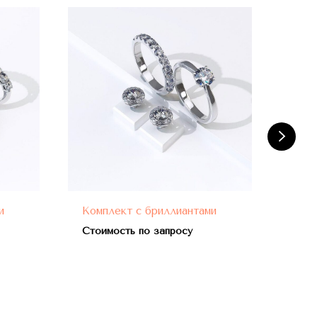
и
Комплект с бриллиантами
Ком
гра
Стоимость по запросу
Стои