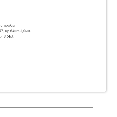
50 пробы
, кр.64шт.-1,0мм.
 8,51ct.