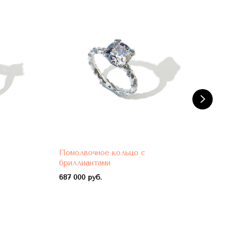
Помолвочное кольцо с
Пом
бриллиантами
бри
687 000 руб.
788 