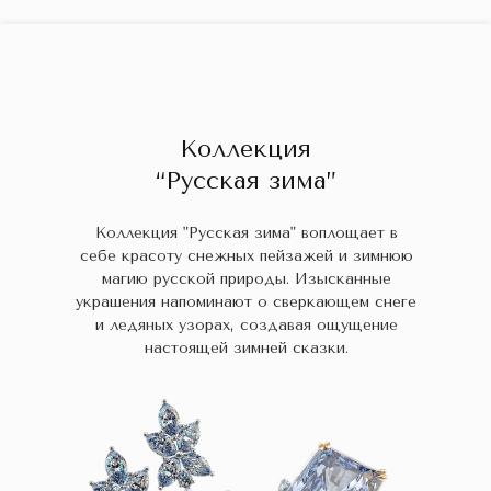
ГЛАВНАЯ
ДРАГОЦЕННЫЕ КАМНИ
УКРАШЕН
 НАЛИЧИИ
БЛОГ
КОЛЛЕКЦИИ
В НАЛИЧИИ
Заказа
Коллекция
“Русская зима”
Коллекция "Русская зима" воплощает в
себе красоту снежных пейзажей и зимнюю
магию русской природы. Изысканные
украшения напоминают о сверкающем снеге
и ледяных узорах, создавая ощущение
настоящей зимней сказки.