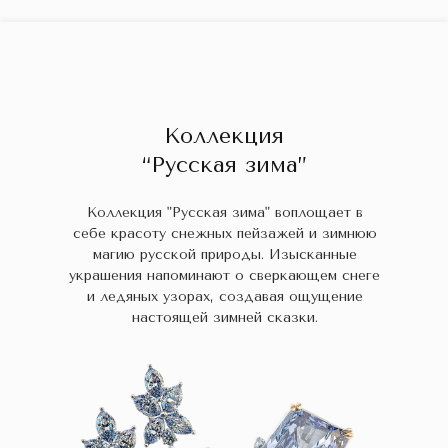
ГЛАВНАЯ
ДРАГОЦЕННЫЕ КАМНИ
УКРАШЕН
 НАЛИЧИИ
БЛОГ
КОЛЛЕКЦИИ
В НАЛИЧИИ
Заказа
Коллекция
“Русская зима”
Коллекция "Русская зима" воплощает в
себе красоту снежных пейзажей и зимнюю
магию русской природы. Изысканные
украшения напоминают о сверкающем снеге
и ледяных узорах, создавая ощущение
настоящей зимней сказки.