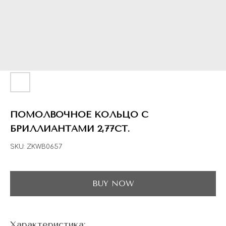
ГЛАВНАЯ
ДРАГОЦЕННЫЕ КАМНИ
УКРАШЕН
 НАЛИЧИИ
БЛОГ
КОЛЛЕКЦИИ
В НАЛИЧИИ
Заказа
ПОМОЛВОЧНОЕ КОЛЬЦО С
БРИЛЛИАНТАМИ 2,77CT.
SKU:
ZKWB0657
BUY NOW
Характеристика: