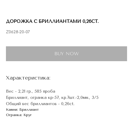
ГЛАВНАЯ
ДРАГОЦЕННЫЕ КАМНИ
УКРАШЕН
 НАЛИЧИИ
БЛОГ
КОЛЛЕКЦИИ
В НАЛИЧИИ
ДОРОЖКА С БРИЛЛИАНТАМИ 0,26CT.
Заказа
Z0628-20-07
BUY NOW
Характеристика:
Вес - 2,21 гр., 585 проба
Бриллиант, огранка кр-57, кр.7шт.-2,0мм., 3/5
Общий вес бриллиантов - 0,26ct.
Камни: Бриллиант
Огранка: Круг