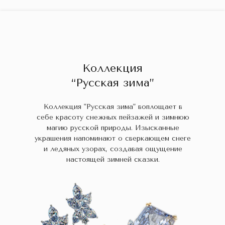
ГЛАВНАЯ
ДРАГОЦЕННЫЕ КАМНИ
УКРАШЕН
 НАЛИЧИИ
БЛОГ
КОЛЛЕКЦИИ
В НАЛИЧИИ
Заказа
Коллекция
“Русская зима”
Коллекция "Русская зима" воплощает в
себе красоту снежных пейзажей и зимнюю
магию русской природы. Изысканные
украшения напоминают о сверкающем снеге
и ледяных узорах, создавая ощущение
настоящей зимней сказки.