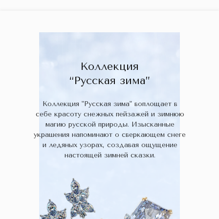
ГЛАВНАЯ
ДРАГОЦЕННЫЕ КАМНИ
УКРАШЕН
 НАЛИЧИИ
БЛОГ
КОЛЛЕКЦИИ
В НАЛИЧИИ
Заказа
Коллекция
“Русская зима”
Коллекция "Русская зима" воплощает в
себе красоту снежных пейзажей и зимнюю
магию русской природы. Изысканные
украшения напоминают о сверкающем снеге
и ледяных узорах, создавая ощущение
настоящей зимней сказки.