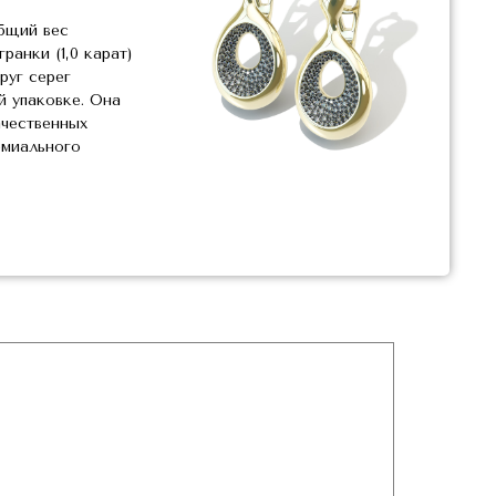
бщий вес
анки (1,0 карат)
руг серег
й упаковке. Она
ачественных
емиального