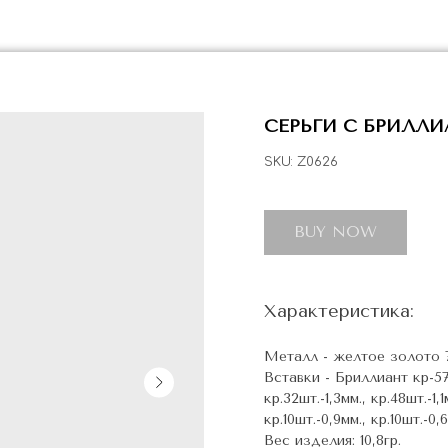
СЕРЬГИ С БРИЛЛИ
SKU:
Z0626
BUY NOW
Характеристика:
Металл - желтое золото 
Вставки - Бриллиант кр-57
кр.32шт.-1,3мм., кр.48шт.-1,1
кр.10шт.-0,9мм., кр.10шт.-0,
Вес изделия: 10,8гр.