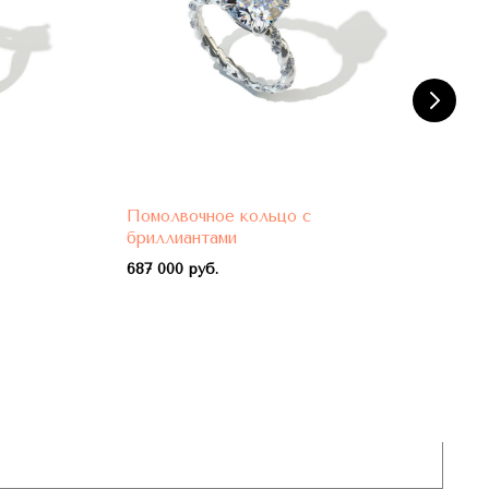
Помолвочное кольцо с
Пом
бриллиантами
бри
687 000 руб.
788 