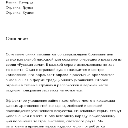
Камни: Изумруд
Огранка: Груша
Огранка: Кушон
Описание
Сочетание синих танзанитов со сверкающими бриллиантами
стало идеальной находкой для создания очередного шедевра из
серии «Русская зима». В каждой серьге использованы по два
танзанита. Один с огранкой кушон находится в центре
композиции. Его обрамляет оправа с россыпью бриллиантов,
выполненная в форме традиционного украшения. Второй
огранен в технике «Груша» и расположен в верхней части
изделия, прикрывая застежку на мочке уха.
Эффектное украшение займет достойное место в коллекции
личных драгоценностей женщины, любящей и ценящей
произведения утонченного искусства. Изысканные серьги станут
дополнением к элегантному вечернему наряду, подобранному
для посещения театра, выставки, светского раута. Мы
изготовим и привезем муляж изделия, если потребуется