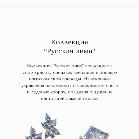
ГЛАВНАЯ
ДРАГОЦЕННЫЕ КАМНИ
УКРАШЕН
 НАЛИЧИИ
БЛОГ
КОЛЛЕКЦИИ
В НАЛИЧИИ
Заказа
Коллекция
“Русская зима”
Коллекция "Русская зима" воплощает в
себе красоту снежных пейзажей и зимнюю
магию русской природы. Изысканные
украшения напоминают о сверкающем снеге
и ледяных узорах, создавая ощущение
настоящей зимней сказки.