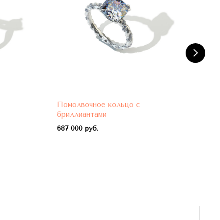
Помолвочное кольцо с
Пом
бриллиантами
бри
687 000 руб.
788 