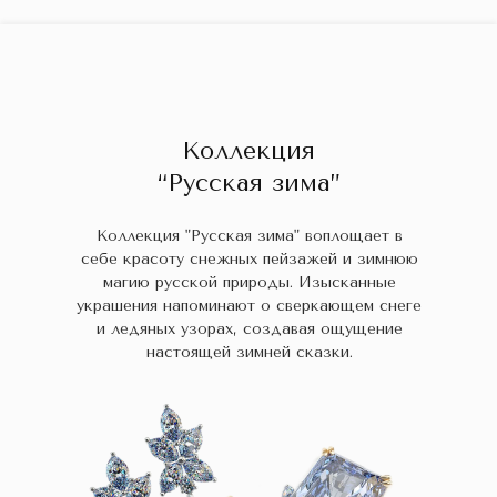
ГЛАВНАЯ
ДРАГОЦЕННЫЕ КАМНИ
УКРАШЕН
 НАЛИЧИИ
БЛОГ
КОЛЛЕКЦИИ
В НАЛИЧИИ
Заказа
Коллекция
“Русская зима”
Коллекция "Русская зима" воплощает в
себе красоту снежных пейзажей и зимнюю
магию русской природы. Изысканные
украшения напоминают о сверкающем снеге
и ледяных узорах, создавая ощущение
настоящей зимней сказки.