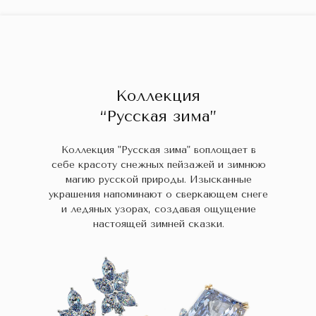
ГЛАВНАЯ
ДРАГОЦЕННЫЕ КАМНИ
УКРАШЕН
 НАЛИЧИИ
БЛОГ
КОЛЛЕКЦИИ
В НАЛИЧИИ
Заказа
Коллекция
“Русская зима”
Коллекция "Русская зима" воплощает в
себе красоту снежных пейзажей и зимнюю
магию русской природы. Изысканные
украшения напоминают о сверкающем снеге
и ледяных узорах, создавая ощущение
настоящей зимней сказки.