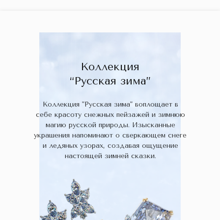
ГЛАВНАЯ
ДРАГОЦЕННЫЕ КАМНИ
УКРАШЕН
 НАЛИЧИИ
БЛОГ
КОЛЛЕКЦИИ
В НАЛИЧИИ
Заказа
Коллекция
“Русская зима”
Коллекция "Русская зима" воплощает в
себе красоту снежных пейзажей и зимнюю
магию русской природы. Изысканные
украшения напоминают о сверкающем снеге
и ледяных узорах, создавая ощущение
настоящей зимней сказки.