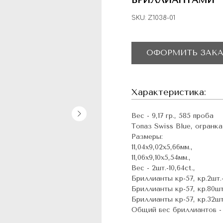
БРИЛЛИАНТАМИ
SKU:
Z1038-01
ОФОРМИТЬ ЗАКА
Характеристика:
Вес - 9,17 гр., 585 проба
Топаз Swiss Blue, огранка 
Размеры:
11,04х9,02х5,66мм.,
11,06х9,10х5,54мм.,
Вес - 2шт.-10,64ct.,
Бриллианты кр-57, кр.2шт.-3
Бриллианты кр-57, кр.80шт.-
Бриллианты кр-57, кр.32шт.-
Общий вес бриллиантов - 0