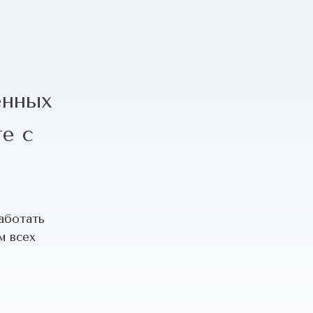
енных
е с
аботать
м всех