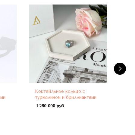
Коктейльное кольцо с
Кок
ами
турмалином и бриллиантами
бел
про
1 280 000 руб.
нео
жел
940 