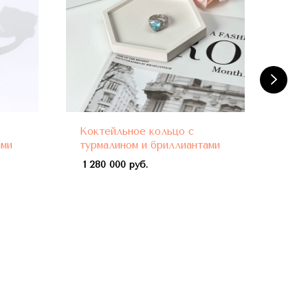
Коктейльное кольцо с
Кок
ами
турмалином и бриллиантами
бел
про
1 280 000 руб.
нео
жел
940 