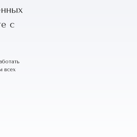
енных
е с
аботать
м всех