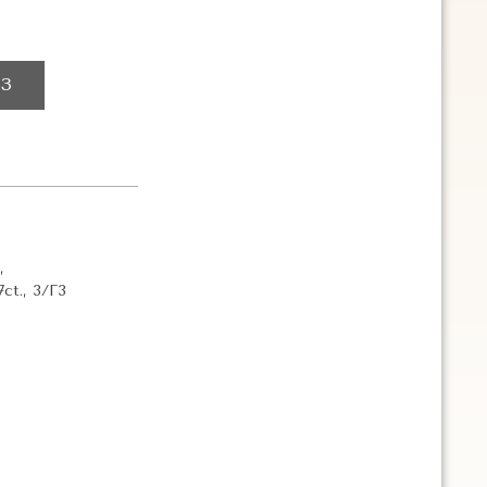
З
,
7ct., 3/Г3