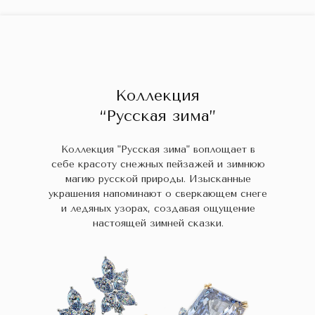
ГЛАВНАЯ
ДРАГОЦЕННЫЕ КАМНИ
УКРАШЕН
 НАЛИЧИИ
БЛОГ
КОЛЛЕКЦИИ
В НАЛИЧИИ
Заказа
Коллекция
“Русская зима”
Коллекция "Русская зима" воплощает в
себе красоту снежных пейзажей и зимнюю
магию русской природы. Изысканные
украшения напоминают о сверкающем снеге
и ледяных узорах, создавая ощущение
настоящей зимней сказки.